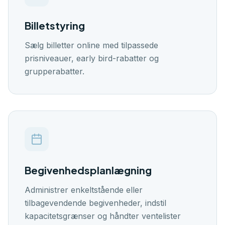
🇬🇧
🇭🇷
🇸🇪
🇩🇰
🇪🇸
EN
HR
SW
DK
ES
Billetstyring
Log ind
Sælg billetter online med tilpassede
Kom i gang
prisniveauer, early bird-rabatter og
grupperabatter.
Begivenhedsplanlægning
Administrer enkeltstående eller
tilbagevendende begivenheder, indstil
kapacitetsgrænser og håndter ventelister