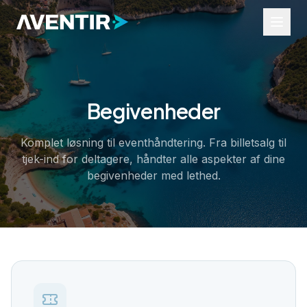
Begivenheder
Brancher
Ture og aktiviteter
Komplet løsning til eventhåndtering. Fra billetsalg til
Begivenheder
tjek-ind for deltagere, håndter alle aspekter af dine
Udlejning
Transport
begivenheder med lethed.
Erhvervsservice
Ressourcer
Widgets
Hjælpeportal
Brancheindsigt
Om os
Kontakt