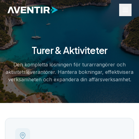
Turer & Aktiviteter
Branscher
Turer och aktiviteter
Den kompletta lösningen för turarrangörer och
Evenemang
aktivitetsleverantörer. Hantera bokningar, effektivisera
Uthyrning
Transfer
verksamheten och expandera din affärsverksamhet.
Företagstjänster
Resurser
Widgets
Hjälpportal
Branschinsikter
Om oss
Kontakt