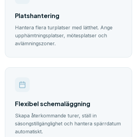
🇬🇧
🇭🇷
🇸🇪
🇩🇰
🇪🇸
EN
HR
SW
DK
ES
Platshantering
Logga in
Hantera flera turplatser med lätthet. Ange
Kom igång
upphämtningsplatser, mötesplatser och
avlämningszoner.
Flexibel schemaläggning
Skapa återkommande turer, ställ in
säsongstillgänglighet och hantera spärrdatum
automatiskt.