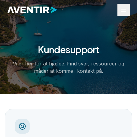
Kundesupport
Brancher
Ture og aktiviteter
Vi er her for at hjælpe. Find svar, ressourcer og
Begivenheder
måder at komme i kontakt på.
Udlejning
Transport
Erhvervsservice
Ressourcer
Widgets
Hjælpeportal
Brancheindsigt
Om os
Kontakt