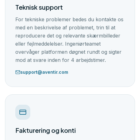
🇬🇧
🇭🇷
🇸🇪
🇩🇰
🇪🇸
EN
HR
SW
DK
ES
Teknisk support
Log ind
For tekniske problemer bedes du kontakte os
med en beskrivelse af problemet, trin til at
Kom i gang
reproducere det og relevante skærmbilleder
eller fejlmeddelelser. Ingeniørteamet
overvåger platformen døgnet rundt og sigter
mod at svare inden for 4 arbejdstimer.
support@aventir.com
Fakturering og konti