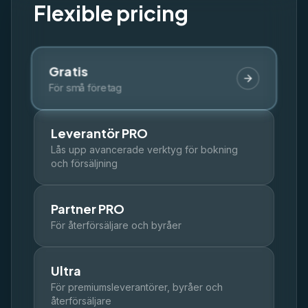
🇬🇧
🇭🇷
🇸🇪
🇩🇰
🇪🇸
EN
HR
SW
DK
ES
Flexible pricing
Logga in
Kom igång
Gratis
För små företag
Leverantör PRO
Lås upp avancerade verktyg för bokning
och försäljning
Partner PRO
För återförsäljare och byråer
Ultra
För premiumsleverantörer, byråer och
återförsäljare