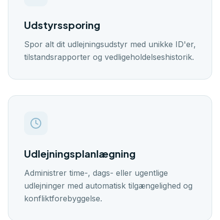
🇬🇧
🇭🇷
🇸🇪
🇩🇰
🇪🇸
EN
HR
SW
DK
ES
Udstyrssporing
Log ind
Spor alt dit udlejningsudstyr med unikke ID'er,
Kom i gang
tilstandsrapporter og vedligeholdelseshistorik.
Udlejningsplanlægning
Administrer time-, dags- eller ugentlige
udlejninger med automatisk tilgængelighed og
konfliktforebyggelse.