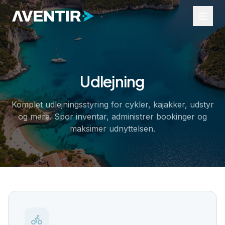
Udlejning
Brancher
Ture og aktiviteter
Komplet udlejningsstyring for cykler, kajakker, udstyr
Begivenheder
og mere. Spor inventar, administrer bookinger og
Udlejning
Transport
maksimer udnyttelsen.
Erhvervsservice
Ressourcer
Widgets
Hjælpeportal
Brancheindsigt
Om os
Kontakt