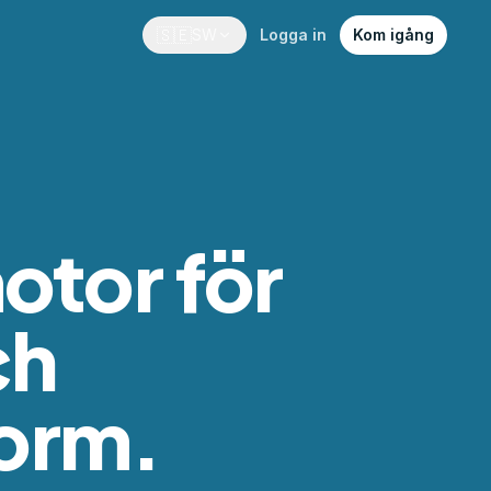
🇸🇪
SW
Logga in
Kom igång
tor för
ch
form.