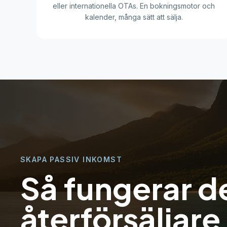
eller internationella OTAs. En bokningsmotor och
kalender, många sätt att sälja.
SKAPA PASSIV INKOMST
Så fungerar de
återförsäljare