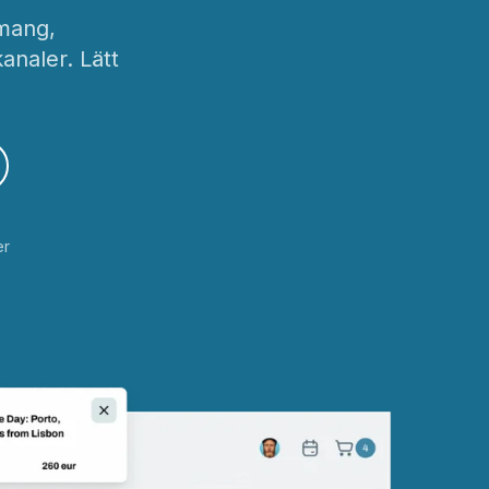
emang,
analer. Lätt
er