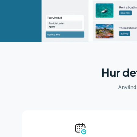
Hur de
Använd A