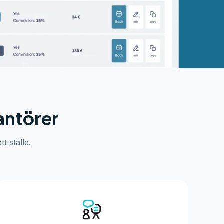
antörer
t ställe.