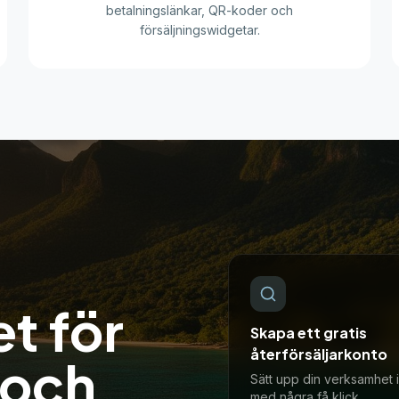
betalningslänkar, QR-koder och
försäljningswidgetar.
t för
Skapa ett gratis
återförsäljarkonto
 och
Sätt upp din verksamhet i
med några få klick.