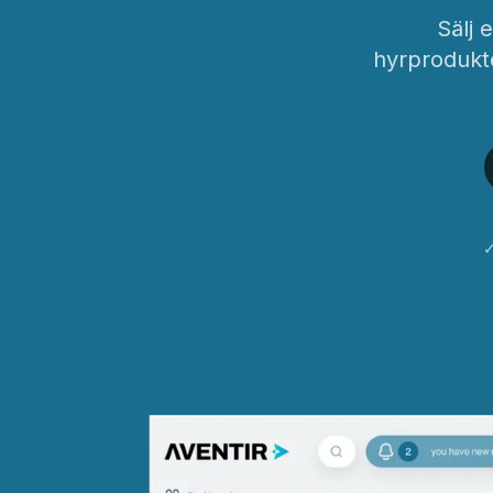
Sälj 
hyrprodukte
✓