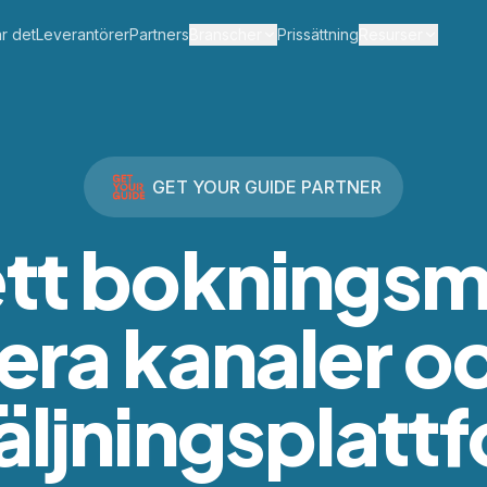
r det
Leverantörer
Partners
Branscher
Prissättning
Resurser
Turer och aktiviteter
Widgets
Evenemang
Hjälpportal
Uthyrning
Branschinsikter
GET YOUR GUIDE PARTNER
Transfer
Om oss
tt bokningsmo
Företagstjänster
Kontakt
lera kanaler o
äljningsplatt