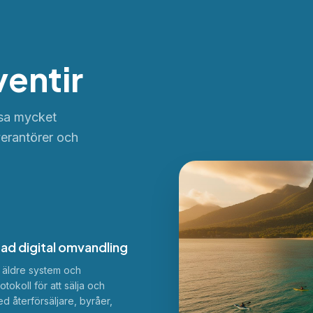
entir
ösa mycket
verantörer och
ad digital omvandling
äldre system och
tokoll för att sälja och
 återförsäljare, byråer,